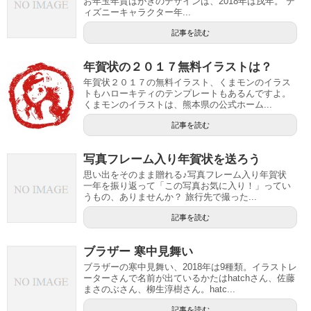
お年玉年賀はがきのデザインは、2018年は戌年。 デ
ィズニーキャラクター年...
記事を読む
年賀状の２０１７無料イラストは？
年賀状２０１７の無料イラスト、くまモンのイラス
トもハローキティのテンプレートもあるんですよ。
くまモンのイラストは、熊本県の公式ホーム...
記事を読む
写真フレーム入り年賀状を送ろう
思い出をそのまま贈れる♪写真フレーム入り年賀状
一年を振り返って「この写真お気に入り！」ってい
うもの、ありませんか？ 旅行先で撮った...
記事を読む
ブラザー 寒中見舞い
ブラザーの寒中見舞い、2018年は9種類。イラストレ
ーターさんで名前が出ているかたはhatchさん、佐藤
まさのぶさん、柳生淳樹さん。hatc...
記事を読む