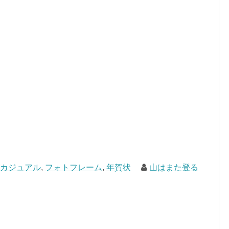
カジュアル
,
フォトフレーム
,
年賀状
山はまた登る